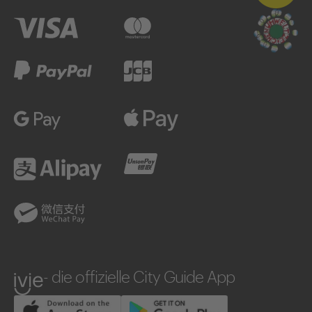
Debitkarte
eps
Visa
Mastercard
PayPal
JCB
Google Pay
Apple Pay
Alipay
UnionPay
WeChatPay
ivie
- die offizielle City Guide App