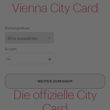
Vienna City Card
Nutzungsdauer
Lege Details zu dieser Karte fest
Anzahl
WEITER ZUM SHOP
Die offizielle City
Card