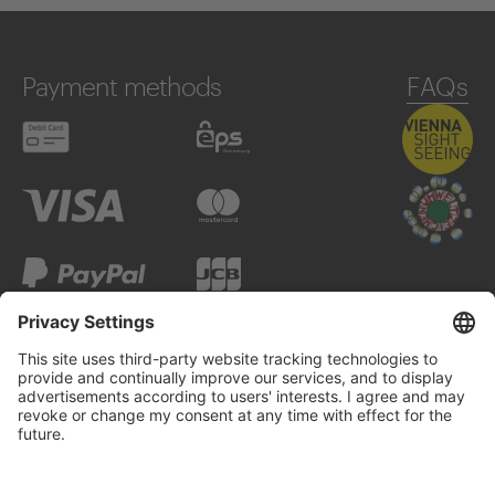
Payment methods
FAQs
Debit card
eps
Visa
Mastercard
PayPal
JCB
Google Pay
Apple Pay
Alipay
UnionPay