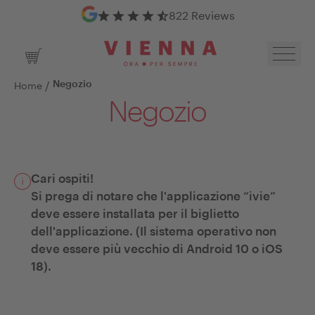
Google Reviews
822 Reviews
Toggl
Shopping Cart
/
Home
Negozio
Negozio
Cari ospiti!
Si prega di notare che l'applicazione “ivie”
deve essere installata per il biglietto
dell'applicazione. (Il sistema operativo non
deve essere più vecchio di Android 10 o iOS
18).