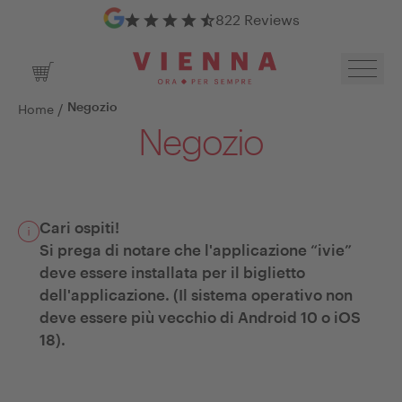
Google Reviews
822 Reviews
Toggl
Shopping Cart
/
Home
Negozio
Negozio
Cari ospiti!
Si prega di notare che l'applicazione “ivie”
deve essere installata per il biglietto
dell'applicazione. (Il sistema operativo non
deve essere più vecchio di Android 10 o iOS
18).