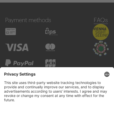
Payment methods
FAQs
Debit card
eps
Visa
Mastercard
PayPal
JCB
Google Pay
Apple Pay
Alipay
UnionPay