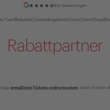
Google Bewertungen
822 Bewertungen
ty Card
Rabatte
Zusatzangebote
Gutschein
Shop
Bl
Rabattpartner
einige
: Beim Eintritt 
ermäßigte Tickets online buchen