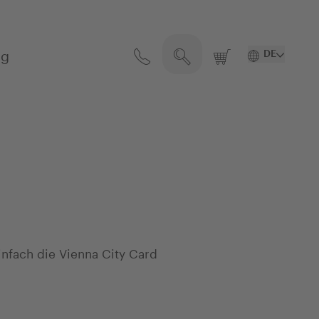
Suche öffnen/schließen
og
DE
Kontakt
Warenko
einfach die Vienna City Card