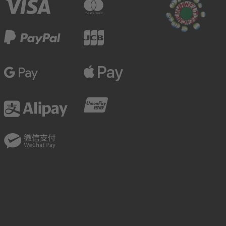
Visa
Mastercard
PayPal
JCB
Google Pay
Apple Pay
Alipay
UnionPay
WeChatPay