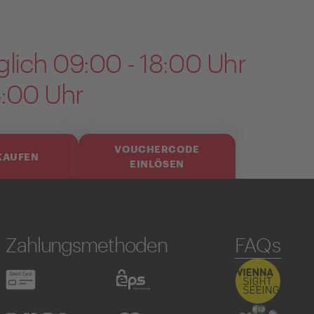
glich 09:00 - 18:00 Uhr
8:00 Uhr
VOUCHERCODE
KAUFEN
EINLÖSEN
Zahlungsmethoden
FAQs
Debitkarte
eps