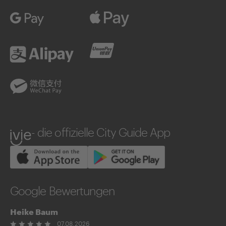
Google Pay
Apple Pay
Alipay
UnionPay
WeChatPay
ivie
- die offizielle City Guide App
Google Bewertungen
Heike Baum
07.08.2026