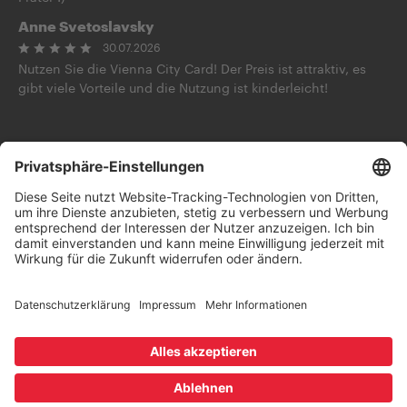
Anne Svetoslavsky
30.07.2026
Nutzen Sie die Vienna City Card! Der Preis ist attraktiv, es
gibt viele Vorteile und die Nutzung ist kinderleicht!
Frag die KI
Folge uns auf
Kontakt
AGB
Datenschutz
Impressum
Widerruf
Barrierefreiheitserklärung
Wien.info
B2B Shop