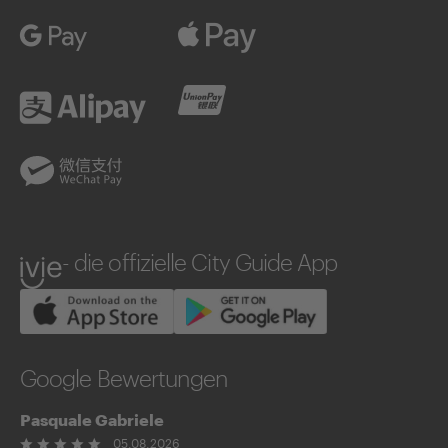
Google Pay
Apple Pay
Alipay
UnionPay
WeChatPay
ivie
- die offizielle City Guide App
Google Bewertungen
Pasquale Gabriele
05.08.2026