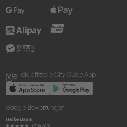
Google Pay
Apple Pay
Alipay
UnionPay
WeChatPay
ivie
- die offizielle City Guide App
Google Bewertungen
Heike Baum
07.08.2026