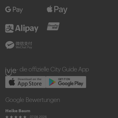
Google Pay
Apple Pay
Alipay
UnionPay
WeChatPay
ivie
- die offizielle City Guide App
Google Bewertungen
Heike Baum
07.08.2026