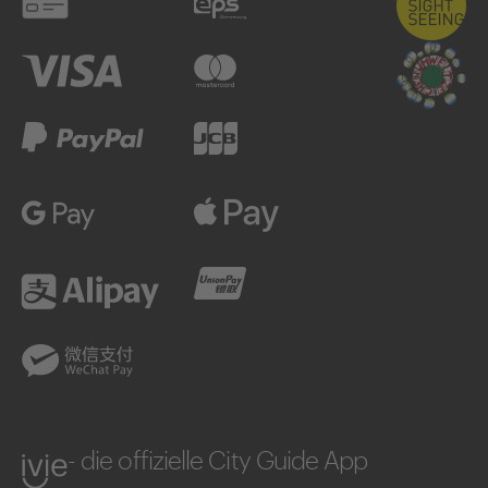
Debitkarte
eps
Visa
Mastercard
PayPal
JCB
Google Pay
Apple Pay
Alipay
UnionPay
WeChatPay
ivie
- die offizielle City Guide App