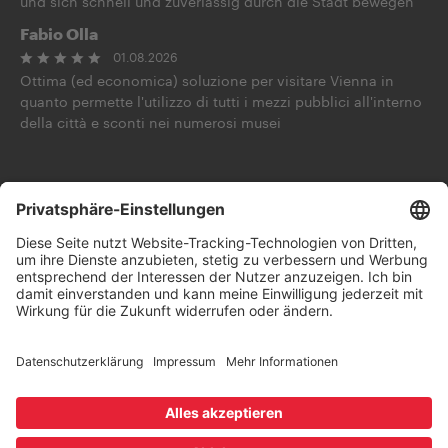
und sich schnell und zuverlässig durch die Stadt bewegen
Fabio Olla
01.08.2026
Ottima (ed economica) soluzione per visitare Vienna in
quanto permette l'utilizzo di tutti i mezzi pubblici all'interno
della città e sconti nei numerosi musei
Frag die KI
Folge uns auf
Kontakt
AGB
Datenschutz
Impressum
Widerruf
Barrierefreiheitserklärung
Wien.info
B2B Shop