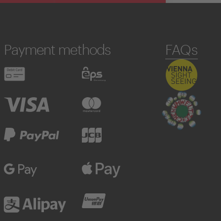
Payment methods
FAQs
Debit card
eps
Visa
Mastercard
PayPal
JCB
Google Pay
Apple Pay
Alipay
UnionPay