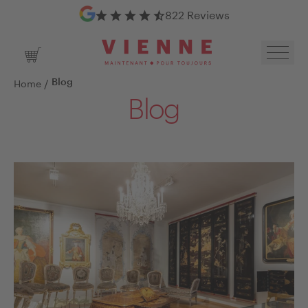
Google Reviews
822 Reviews
Toggl
Shopping Cart
/
Home
Blog
Blog