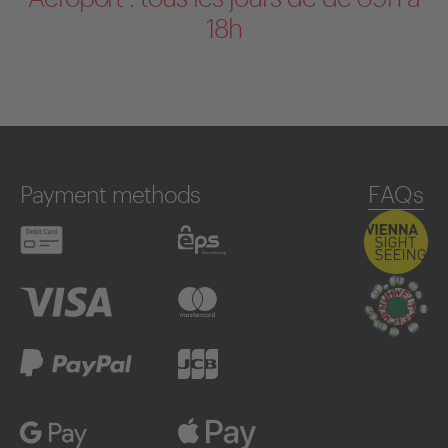
18h
Payment methods
FAQs
Debit card
eps
Visa
Mastercard
PayPal
JCB
Google Pay
Apple Pay