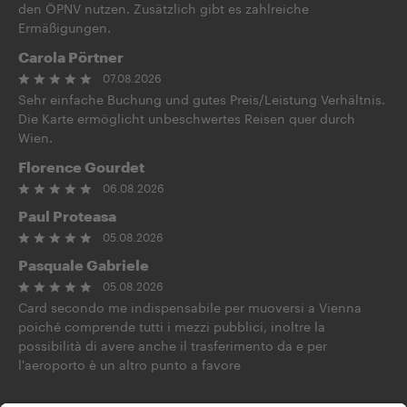
den ÖPNV nutzen. Zusätzlich gibt es zahlreiche
Ermäßigungen.
Carola Pörtner
07.08.2026
Sehr einfache Buchung und gutes Preis/Leistung Verhältnis.
Die Karte ermöglicht unbeschwertes Reisen quer durch
Wien.
Florence Gourdet
06.08.2026
Paul Proteasa
05.08.2026
Pasquale Gabriele
05.08.2026
Card secondo me indispensabile per muoversi a Vienna
poiché comprende tutti i mezzi pubblici, inoltre la
possibilità di avere anche il trasferimento da e per
l'aeroporto è un altro punto a favore