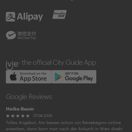
Alipay
UnionPay
WeChatPay
ivie
- the official City Guide App
Google Reviews
Heike Baum
07.08.2026
Tolles Angebot. Am besten schon vor Reisebeginn online
erwerben, dann kann man nach der Ankunft in Wien direkt