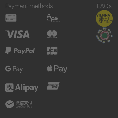
Payment methods
FAQs
Debit card
eps
Visa
Mastercard
PayPal
JCB
Google Pay
Apple Pay
Alipay
UnionPay
WeChatPay