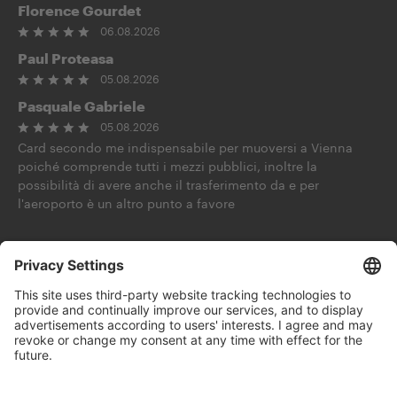
Florence Gourdet
06.08.2026
Paul Proteasa
05.08.2026
Pasquale Gabriele
05.08.2026
Card secondo me indispensabile per muoversi a Vienna
poiché comprende tutti i mezzi pubblici, inoltre la
possibilità di avere anche il trasferimento da e per
l'aeroporto è un altro punto a favore
Chiedi all'IA
Seguiteci su