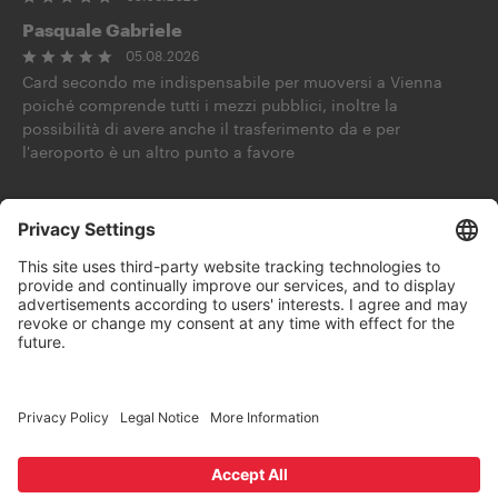
Pasquale Gabriele
05.08.2026
Card secondo me indispensabile per muoversi a Vienna
poiché comprende tutti i mezzi pubblici, inoltre la
possibilità di avere anche il trasferimento da e per
l'aeroporto è un altro punto a favore
Demande à l'IA
Suivez-nous sur
Contact
CGV
Protection des données
Mentions légales
Rétractation
Déclaration relative à l'accessibilité
Wien.info