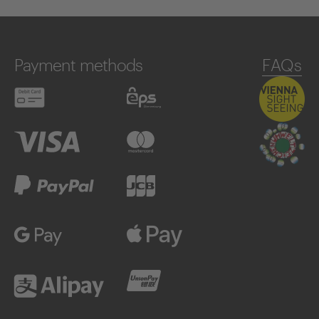
Payment methods
FAQs
Debit card
eps
Visa
Mastercard
PayPal
JCB
Google Pay
Apple Pay
Alipay
UnionPay