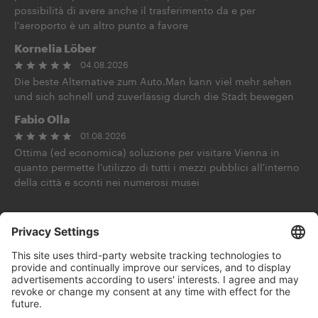
possibilità di avere anche il trasferimento da e per
l'aeroporto è un altro punto a favore
Kornelia Löber
04.08.2026
Die beste Alternative zum Auto.Man kann viel mehr sehen
und sich schnell und zuverlässig durch die Stadt bewegen
Fabio Olla
01.08.2026
Ottima (ed economica) soluzione per visitare Vienna in
quanto permette l'utilizzo di tutti i mezzi pubblici all'interno
della città e sconti nei numerosi musei
Pregúntale a la IA
Síguenos en