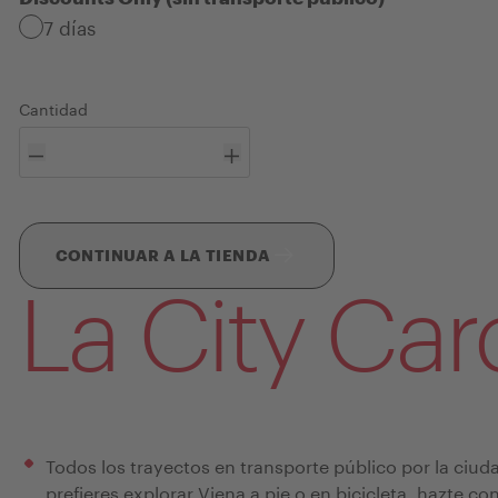
7 días
Definir los detalles de esta tarjeta
Cantidad
CONTINUAR A LA TIENDA
La City Card
Todos los trayectos en transporte público por la ciuda
prefieres explorar Viena a pie o en bicicleta, hazte co