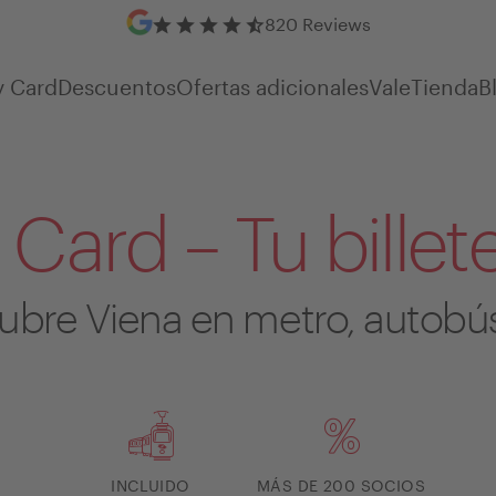
Google Reviews
820 Reviews
y Card
Descuentos
Ofertas adicionales
Vale
Tienda
B
 Card – Tu billet
bre Viena en metro, autobús
INCLUIDO
MÁS DE 200 SOCIOS