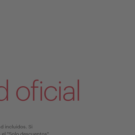
 oficial
d incluidos. Si
n el "Solo descuentos".