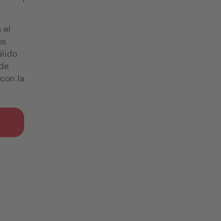
 el
os
álido
ede
con la